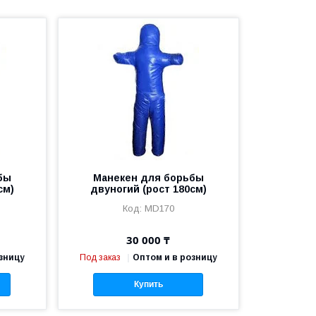
бы
Манекен для борьбы
см)
двуногий (рост 180см)
MD170
30 000 ₸
зницу
Под заказ
Оптом и в розницу
Купить