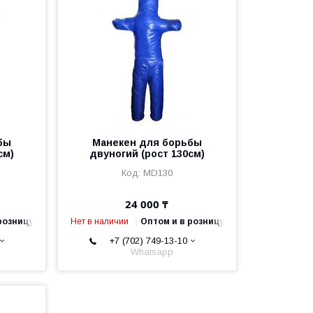
бы
Манекен для борьбы
см)
двуногий (рост 130см)
MD130
24 000 ₸
розницу
Нет в наличии
Оптом и в розницу
+7 (702) 749-13-10
Whatsapp