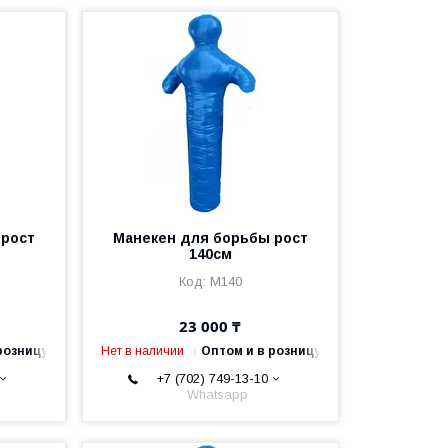
 рост
Манекен для борьбы рост
140см
M140
23 000 ₸
розницу
Нет в наличии
Оптом и в розницу
+7 (702) 749-13-10
Whatsapp