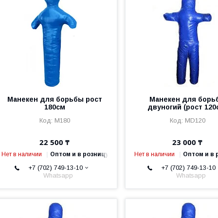
Манекен для борьбы рост
Манекен для борь
180см
двуногий (рост 120
M180
MD120
22 500 ₸
23 000 ₸
Нет в наличии
Оптом и в розницу
Нет в наличии
Оптом и в 
+7 (702) 749-13-10
+7 (702) 749-13-10
Whatsapp
Whatsapp