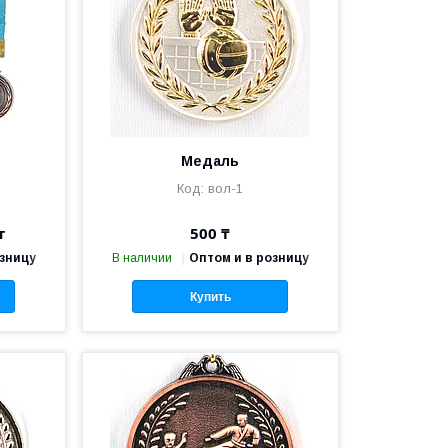
Медаль
вол-1
т
500 ₸
озницу
В наличии
Оптом и в розницу
Купить