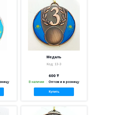
Медаль
13-3
600 ₸
озницу
В наличии
Оптом и в розницу
Купить