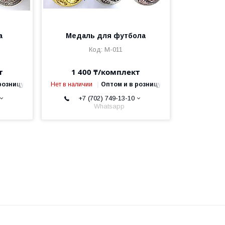
а
Медаль для футбола
М-011
т
1 400 ₸/комплект
розницу
Нет в наличии
Оптом и в розницу
+7 (702) 749-13-10
Whatsapp