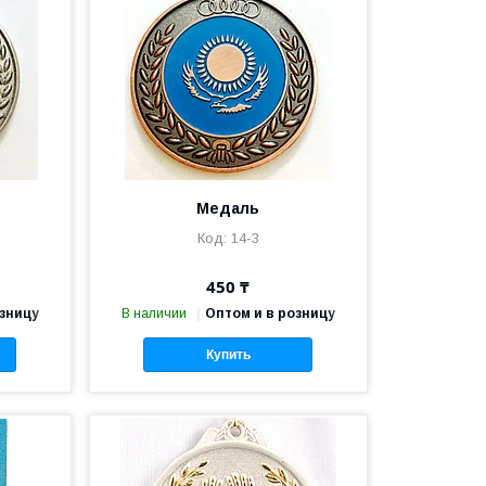
Медаль
14-3
450 ₸
озницу
В наличии
Оптом и в розницу
Купить