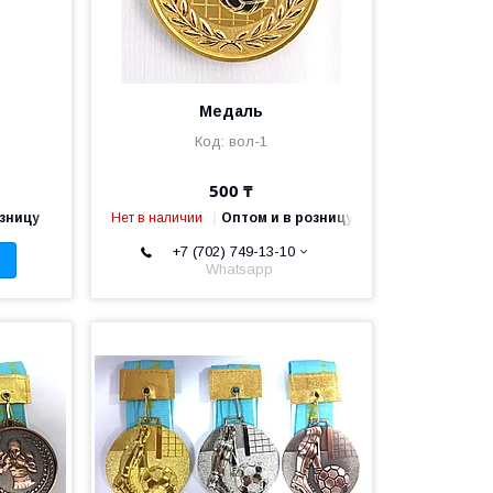
Медаль
вол-1
500 ₸
озницу
Нет в наличии
Оптом и в розницу
+7 (702) 749-13-10
Whatsapp