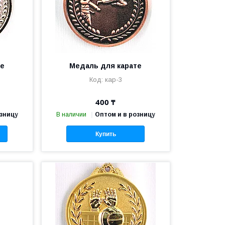
те
Медаль для карате
кар-3
400 ₸
озницу
В наличии
Оптом и в розницу
Купить