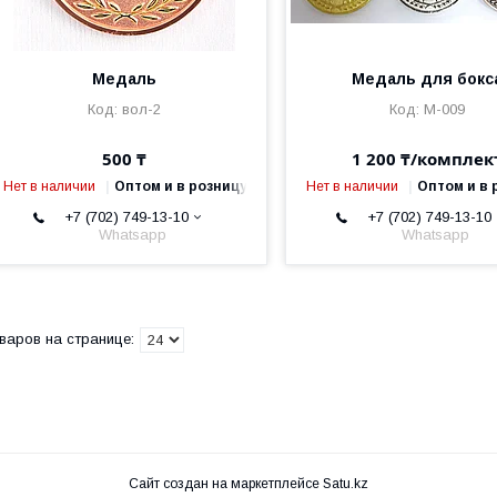
Медаль
Медаль для бокс
вол-2
М-009
500 ₸
1 200 ₸/комплек
Нет в наличии
Оптом и в розницу
Нет в наличии
Оптом и в 
+7 (702) 749-13-10
+7 (702) 749-13-10
Whatsapp
Whatsapp
Сайт создан на маркетплейсе
Satu.kz