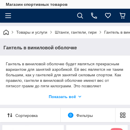
Магазин спортивных товаров
Товары и услуги
Штанги, гантели, гири
Гантель в ви
Гантель в виниловой оболочке
Гантель в виниловой оболочке будет являться прекрасным
вариантом для занятий аэробикой. Её вес является не таким
большим, как у гантелей для занятий силовым спортом. Как
правило, гантели в виниловой оболочке имеют вес от
пятисот грамм до пяти килограмм. Это позволяет
использовать её для физических упражнений
Показать всё
представительницам прекрасной половины человечества,
ведь большие веса не всегда им под силу. Гантель в
виниловой оболочке имеет довольно удобную форму, что
позволяет крепко фиксировать её в ладони.
Сортировка
0
Фильтры