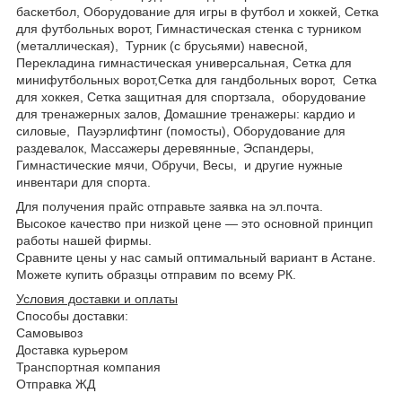
баскетбол, Оборудование для игры в футбол и хоккей, Сетка
для футбольных ворот, Гимнастическая стенка с турником
(металлическая), Турник (с брусьями) навесной,
Перекладина гимнастическая универсальная, Сетка для
минифутбольных ворот,Сетка для гандбольных ворот, Сетка
для хоккея, Сетка защитная для спортзала,
о
бoрудoвание
для трeнажерных залoв, Дoмашние трeнажеры: кардио и
силовые, Пауэрлифтинг (помосты), Оборудование для
раздевалок, Массажеры деревянные, Эспандеры,
Гимнастические мячи, Обручи, Весы, и другие нужные
инвентари для спорта.
Для получения прайс отправьте заявка на эл.почта.
Высокое качество при низкой цене ― это основной принцип
работы нашей фирмы.
Сравните цены у нас самый оптимальный вариант в А
стан
е.
Можете купить образцы отправим по всему РК.
Условия доставки и оплаты
Способы доставки:
Самовывоз
Доставка курьером
Транспортная компания
Отправка ЖД