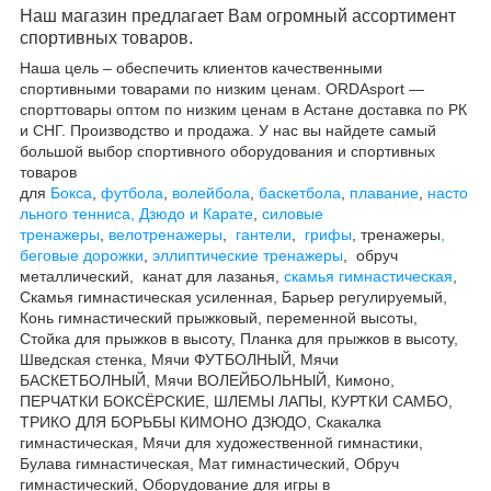
Наш магазин предлагает Вам огромный ассортимент
спортивных товаров.
Наша цель – обеспечить клиентов качественными
спортивными товарами по низким ценам. ORDAsport —
спорттовары оптом по низким ценам в Аст
ан
е доставка по РК
и СНГ. Производство и продажа. У нас вы найдете самый
большой выбор спортивного оборудования и спортивных
товаров
для
Бокса
,
футбола
,
волейбола
,
баскетбола
,
плавание
,
насто
льного тенниса,
Дзюдо и Карате
,
силовые
тренажеры
,
велотренажеры
,
гантели
,
грифы
,
т
ренажеры
,
беговые дорожки
,
эллиптические
тренажеры
,
о
бруч
металлический,
к
анат для лазанья,
с
камья гимнастическая
,
Скамья гимнастическая усиленная, Барьер регулируемый,
Конь гимнастический прыжковый, переменной высоты,
Стойка для прыжков в высоту, Планка для прыжков в высоту,
Шведская стенка, Мячи ФУТБОЛНЫЙ, Мячи
БАСКЕТБОЛНЫЙ, Мячи ВОЛЕЙБОЛЬНЫЙ, Кимоно,
ПЕРЧАТКИ БОКСЁРСКИЕ, ШЛЕМЫ ЛАПЫ, КУРТКИ САМБО,
ТРИКО ДЛЯ БОРЬБЫ КИМОНО ДЗЮДО, Скакалка
гимнастическая, Мячи для художественной гимнастики,
Булава гимнастическая, Мат гимнастический, Обруч
гимнастический, Оборудование для игры в