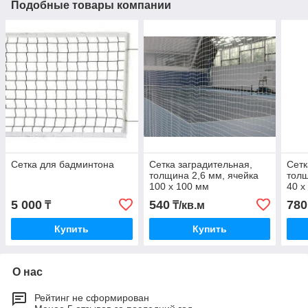
Подобные товары компании
Сетка для бадминтона
Сетка заградительная,
Сетк
толщина 2,6 мм, ячейка
толщ
100 х 100 мм
40 х
5 000
540
780
₸
₸/кв.м
Купить
Купить
О нас
Рейтинг не сформирован