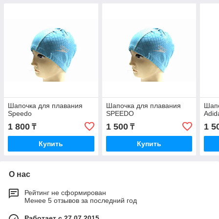
Шапочка для плавания
Шапочка для плавания
Шапо
Speedo
SPEEDO
Adid
1 800
1 500
1 5
₸
₸
Купить
Купить
О нас
Рейтинг не сформирован
Менее 5 отзывов за последний год
Работает с 27.07.2015