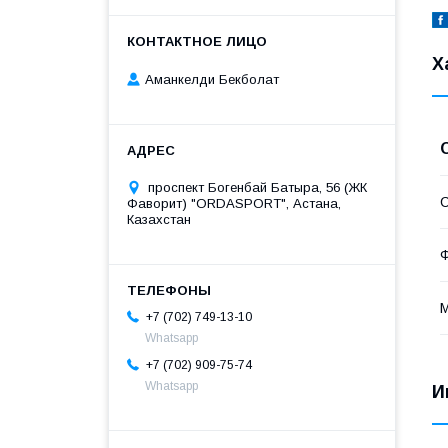
Х
Аманкелди Бекболат
проспект Богенбай Батыра, 56 (ЖК
С
Фаворит) "ORDASPORT", Астана,
Казахстан
Ф
+7 (702) 749-13-10
Whatsapp
+7 (702) 909-75-74
Whatsapp
И