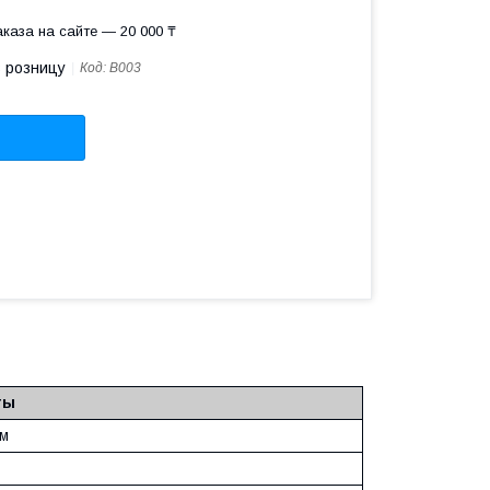
каза на сайте — 20 000 ₸
в розницу
Код:
B003
ты
1м