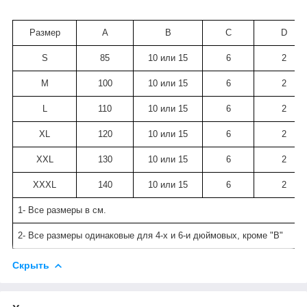
Размер
A
B
C
D
S
85
10 или 15
6
2
M
100
10 или 15
6
2
L
110
10 или 15
6
2
XL
120
10 или 15
6
2
XXL
130
10 или 15
6
2
XXXL
140
10 или 15
6
2
1- Все размеры в см.
2- Все размеры одинаковые для 4-х и 6-и дюймовых, кроме "В"
Скрыть