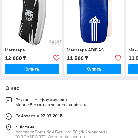
Макивара
Макивара ADIDAS
Маки
13 000
11 500
11 
₸
₸
Купить
Купить
О нас
Рейтинг не сформирован
Менее 5 отзывов за последний год
Работает с 27.07.2015
г. Астана
проспект Богенбай Батыра, 56 (ЖК Фаворит)
"ORDASPORT", Астана, Казахстан