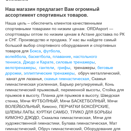
Наш магазин предлагает Вам огромный
ассортимент спортивных товаров.
Наша цель – обеспечить клиентов качественными
спортивными товарами по низким ценам. ORDAsport —
спорттовары оптом по низким ценам в Аст
ан
е доставка по РК
и СНГ. Производство и продажа. У нас вы найдете самый
большой выбор спортивного оборудования и спортивных
товаров для
Бокса
,
футбола
,
волейбола
,
баскетбола
,
плавание
,
настольного
тенниса,
Дзюдо и Карате
,
силовые тренажеры
,
велотренажеры
,
гантели
,
грифы
,
т
ренажеры
, беговые
дорожки
,
эллиптические
тренажеры
,
о
бруч металлический,
к
анат для лазанья,
с
камья гимнастическая
, Скамья
гимнастическая усиленная, Барьер регулируемый, Конь
гимнастический прыжковый, переменной высоты, Стойка для
прыжков в высоту, Планка для прыжков в высоту, Шведская
стенка, Мячи ФУТБОЛНЫЙ, Мячи БАСКЕТБОЛНЫЙ, Мячи
ВОЛЕЙБОЛЬНЫЙ, Кимоно, ПЕРЧАТКИ БОКСЁРСКИЕ,
ШЛЕМЫ ЛАПЫ, КУРТКИ САМБО, ТРИКО ДЛЯ БОРЬБЫ
КИМОНО ДЗЮДО, Скакалка гимнастическая, Мячи для
художественной гимнастики, Булава гимнастическая, Мат
гимнастический, Обруч гимнастический, Оборудование для