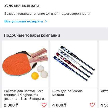
Условия возврата
Возврат товара в течение 14 дней по договоренности
Все условия возврата
Подобные товары компании
Ракетки для настольного
Бита для бейсбола
Фит
тенниса «Kingbecket»
металл
(ширина - 1 см, 3 шарика,
дерево, Китай)
2 000
4 000
4 5
₸
₸