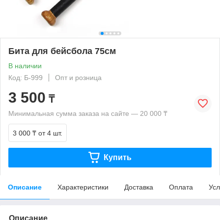
Бита для бейсбола 75см
В наличии
Код: Б-999
Опт и розница
3 500
₸
Минимальная сумма заказа на сайте — 20 000 ₸
3 000 ₸
от 4 шт.
Купить
Описание
Характеристики
Доставка
Оплата
Усл
Описание