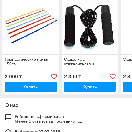
Гимнастические палки
Скакалка с
Скак
150см
утяжелителями
2 000
2 300
2 3
₸
₸
Купить
Купить
О нас
Рейтинг не сформирован
Менее 5 отзывов за последний год
Работает с 27.07.2015