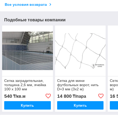
Все условия возврата
Подобные товары компании
Сетка заградительная,
Сетка для мини
Сетк
толщина 2,6 мм, ячейка
футбольных ворот, нить
воро
100 х 100 мм
D=3 мм (3х2 м)
м)
540
14 800
16 
₸/кв.м
₸/пара
Купить
Купить