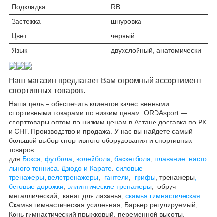
Подкладка
RB
Застежка
шнуровка
Цвет
черный
Язык
двухслойный, анатомически
Наш магазин предлагает Вам огромный ассортимент
спортивных товаров.
Наша цель – обеспечить клиентов качественными
спортивными товарами по низким ценам. ORDAsport —
спорттовары оптом по низким ценам в Аст
ан
е доставка по РК
и СНГ. Производство и продажа. У нас вы найдете самый
большой выбор спортивного оборудования и спортивных
товаров
для
Бокса
,
футбола
,
волейбола
,
баскетбола
,
плавание
,
насто
льного тенниса,
Дзюдо и Карате
,
силовые
тренажеры
,
велотренажеры
,
гантели
,
грифы
,
т
ренажеры
,
беговые дорожки
,
эллиптические
тренажеры
,
о
бруч
металлический,
к
анат для лазанья,
с
камья гимнастическая
,
Скамья гимнастическая усиленная, Барьер регулируемый,
Конь гимнастический прыжковый, переменной высоты,