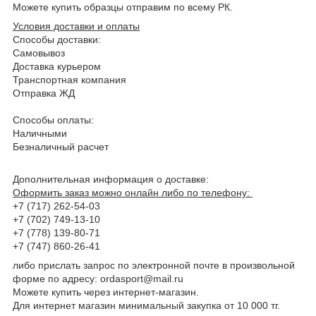
Можете купить образцы отправим по всему РК.
Условия доставки и оплаты
Способы доставки:
Самовывоз
Доставка курьером
Транспортная компания
Отправка ЖД
Способы оплаты:
Наличными
Безналичный расчет
Дополнительная информация о доставке:
Оформить заказ можно онлайн либо по телефону:
+7 (7
1
7)
262
-
54
-
03
+7 (702)
749
-
13
-
10
+7 (7
78
)
1
39-
80
-
71
+7 (7
47
)
860-26-41
либо прислать запрос по электронной почте в произвольной
форме по
адресу:
ordasport
@mail.ru
Можете купить через интернет-магазин.
Для интернет магазин минимальный закупка от 10 000 тг.