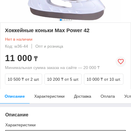
Хоккейные коньки Max Power 42
Нет в наличии
Код: w36-44
Опт и розница
11 000
₸
Минимальная сумма заказа на сайте — 20 000 ₸
10 500 ₸
от 2 шт.
10 200 ₸
от 5 шт.
10 000 ₸
от 10 шт.
Описание
Характеристики
Доставка
Оплата
Усл
Описание
Характеристики