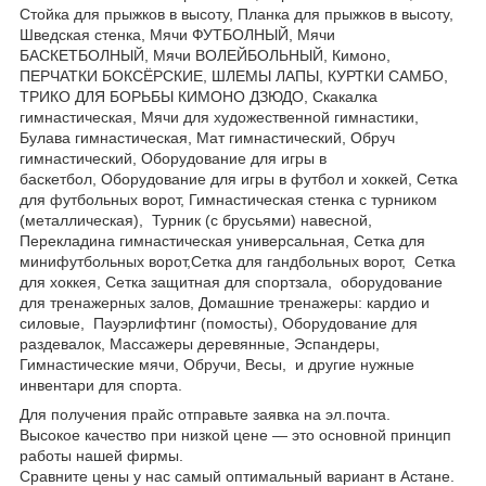
Стойка для прыжков в высоту, Планка для прыжков в высоту,
Шведская стенка, Мячи ФУТБОЛНЫЙ, Мячи
БАСКЕТБОЛНЫЙ, Мячи ВОЛЕЙБОЛЬНЫЙ, Кимоно,
ПЕРЧАТКИ БОКСЁРСКИЕ, ШЛЕМЫ ЛАПЫ, КУРТКИ САМБО,
ТРИКО ДЛЯ БОРЬБЫ КИМОНО ДЗЮДО, Скакалка
гимнастическая, Мячи для художественной гимнастики,
Булава гимнастическая, Мат гимнастический, Обруч
гимнастический, Оборудование для игры в
баскетбол, Оборудование для игры в футбол и хоккей, Сетка
для футбольных ворот, Гимнастическая стенка с турником
(металлическая), Турник (с брусьями) навесной,
Перекладина гимнастическая универсальная, Сетка для
минифутбольных ворот,Сетка для гандбольных ворот, Сетка
для хоккея, Сетка защитная для спортзала,
о
бoрудoвание
для трeнажерных залoв, Дoмашние трeнажеры: кардио и
силовые, Пауэрлифтинг (помосты), Оборудование для
раздевалок, Массажеры деревянные, Эспандеры,
Гимнастические мячи, Обручи, Весы, и другие нужные
инвентари для спорта.
Для получения прайс отправьте заявка на эл.почта.
Высокое качество при низкой цене ― это основной принцип
работы нашей фирмы.
Сравните цены у нас самый оптимальный вариант в А
стан
е.