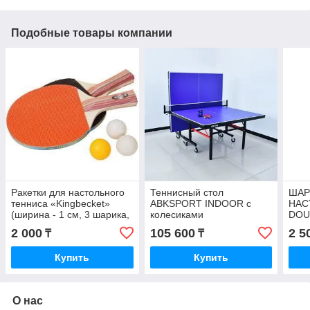
Подобные товары компании
Ракетки для настольного
Теннисный стол
ШАР
тенниса «Kingbecket»
ABKSPORT INDOOR с
НАС
(ширина - 1 см, 3 шарика,
колесиками
DOU
дерево, Китай)
2 000
105 600
2 5
₸
₸
Купить
Купить
О нас