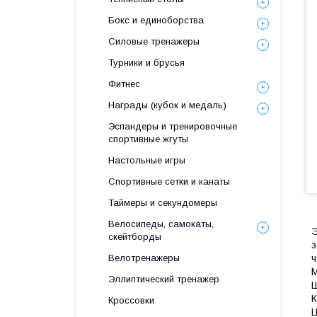
Бокс и единоборства
Силовые тренажеры
Турники и брусья
Фитнес
Награды (кубок и медаль)
Эспандеры и тренировочные
спортивные жгуты
Настольные игры
Спортивные сетки и канаты
Таймеры и секундомеры
Велосипеды, самокаты,
Э
скейтборды
з
Велотренажеры
М
Эллиптический тренажер
Ш
К
Кроссовки
Ц