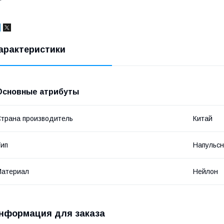
арактеристики
Основные атрибуты
трана производитель
Китай
ип
Напульсн
Материал
Нейлон
нформация для заказа