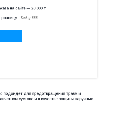
каза на сайте — 20 000 ₸
в розницу
Код:
g-888
чно подойдет для предотвращения травм и
апястном суставе и в качестве защиты наручных
иях спортом.