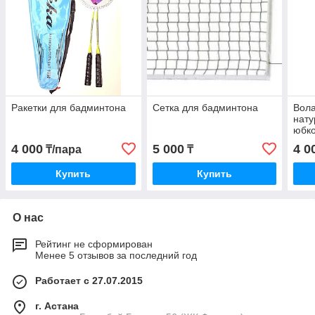
Ракетки для бадминтона
Сетка для бадминтона
Вола
нату
юбко
4 000
5 000
4 0
₸/пара
₸
Купить
Купить
О нас
Рейтинг не сформирован
Менее 5 отзывов за последний год
Работает с 27.07.2015
г. Астана