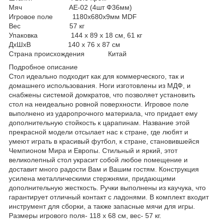
Мяч АЕ-02 (4шт Ф36мм)
Игровое поле 1180х680х9мм MDF
Вес 57 кг
Упаковка 144 х 89 х 18 см, 61 кг
ДхШхВ 140 x 76 x 87 см
Страна происхождения Китай
Подробное описание
Стол идеально подходит как для коммерческого, так и
домашнего использования. Ноги изготовлены из МДФ, и
снабжены системой домкратов, что позволяет установить
стол на неидеально ровной поверхности. Игровое поле
выполнено из ударопрочного материала, что придает ему
дополнительную стойкость к царапинам. Название этой
прекрасной модели отсылает нас к стране, где любят и
умеют играть в красивый футбол, к стране, становившейся
Чемпионом Мира и Европы. Стильный и яркий, этот
великолепный стол украсит собой любое помещение и
доставит много радости Вам и Вашим гостям. Конструкция
усилена металлическими стержнями, придающими
дополнительную жесткость. Ручки выполнены из каучука, что
гарантирует отличный контакт с ладонями. В комплект входит
инструмент для сборки, а также запасные мячи для игры.
Размеры игрового поля- 118 х 68 см, вес- 57 кг.