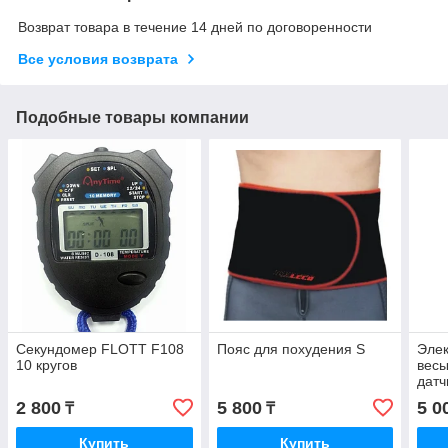
Возврат товара в течение 14 дней по договоренности
Все условия возврата
Подобные товары компании
Секундомер FLOTT F108
Пояс для похудения S
Эле
10 кругов
весы
датч
PRO
2 800
5 800
5 0
₸
₸
Купить
Купить