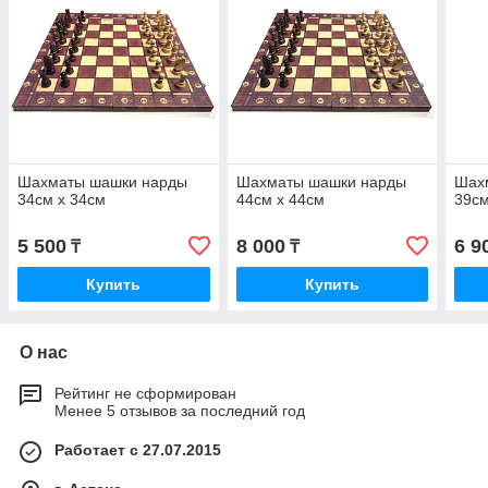
Шахматы шашки нарды
Шахматы шашки нарды
Шах
34см х 34см
44см х 44см
39см
5 500
8 000
6 9
₸
₸
Купить
Купить
О нас
Рейтинг не сформирован
Менее 5 отзывов за последний год
Работает с 27.07.2015