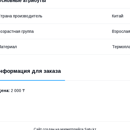
Основные атрибуты
трана производитель
Китай
озрастная группа
Взросла
Материал
Термопла
нформация для заказа
Цена:
2 000 ₸
Сайт создан на маркетплейсе
Satu.kz