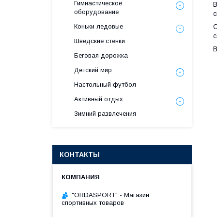
Гимнастическое
В
оборудование
с
Коньки ледовые
С
с
Шведские стенки
В
Беговая дорожка
Детский мир
Настольный футбол
Активный отдых
Зимний развлечения
КОНТАКТЫ
"ORDASPORT" - Магазин
спортивных товаров