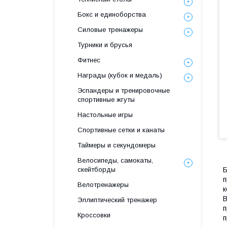
Бокс и единоборства
Силовые тренажеры
Турники и брусья
Фитнес
Награды (кубок и медаль)
Эспандеры и тренировочные
спортивные жгуты
Настольные игры
Спортивные сетки и канаты
Таймеры и секундомеры
Велосипеды, самокаты,
скейтборды
Б
п
Велотренажеры
к
В
Эллиптический тренажер
п
Кроссовки
п