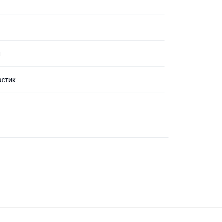
я
стик