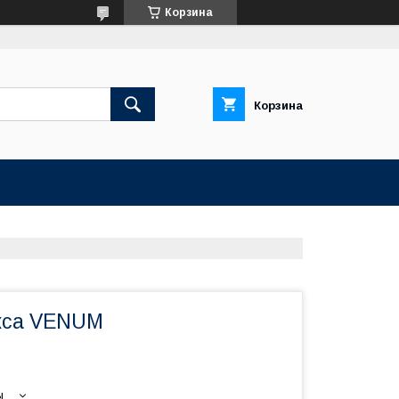
Корзина
Корзина
кса VENUM
ы