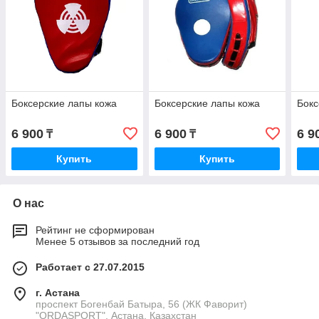
Боксерские лапы кожа
Боксерские лапы кожа
Бокс
6 900
6 900
6 9
₸
₸
Купить
Купить
О нас
Рейтинг не сформирован
Менее 5 отзывов за последний год
Работает с 27.07.2015
г. Астана
проспект Богенбай Батыра, 56 (ЖК Фаворит)
"ORDASPORT", Астана, Казахстан