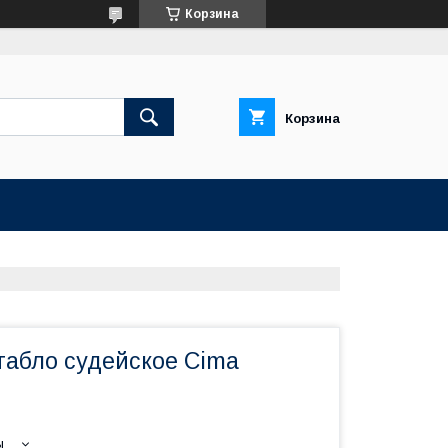
Корзина
Корзина
табло судейское Cima
ы