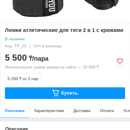
Лямки атлетические для тяги 2 в 1 с крюками
В наличии
Код: ТР_25
Опт и розница
5 500
₸/пара
Минимальная сумма заказа на сайте — 20 000 ₸
5 200 ₸
от 2 пар
Купить
Описание
Характеристики
Доставка
Оплата
Усл
Описание