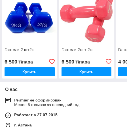
Гантели 2 кг+2кг
Гантели 2кг + 2кг
Гант
6 500
6 500
4 0
₸/пара
₸/пара
Купить
Купить
О нас
Рейтинг не сформирован
Менее 5 отзывов за последний год
Работает с 27.07.2015
г. Астана